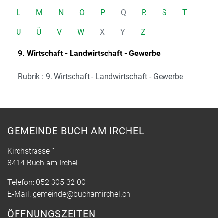
L
M
N
O
P
Q
R
S
T
U
Ü
V
W
X
Y
Z
9. Wirtschaft - Landwirtschaft - Gewerbe
Rubrik : 9. Wirtschaft - Landwirtschaft - Gewerbe
GEMEINDE BUCH AM IRCHEL
Kirchstrasse 1
8414 Buch am Irchel
Telefon:
052 305 32 00
E-Mail:
gemeinde@buchamirchel.ch
ÖFFNUNGSZEITEN