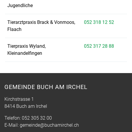
Jugendliche
Tierarztpraxis Brack & Vonmoos,
052 318 12 52
Flaach
Tierpraxis Wyland,
052 317 28 88
Kleinandelfingen
GEMEINDE BUCH AM IRCHEL
Kirchstrasse 1
8414 Buch am Irchel
Telefon:
052 305 32 00
E-Mail:
gemeinde@buchamirchel.ch