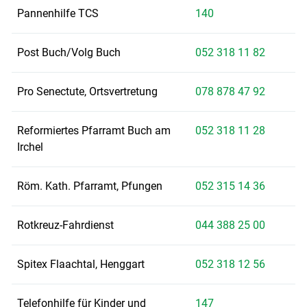
Pannenhilfe TCS
140
Post Buch/Volg Buch
052 318 11 82
Pro Senectute, Ortsvertretung
078 878 47 92
Reformiertes Pfarramt Buch am
052 318 11 28
Irchel
Röm. Kath. Pfarramt, Pfungen
052 315 14 36
Rotkreuz-Fahrdienst
044 388 25 00
Spitex Flaachtal, Henggart
052 318 12 56
Telefonhilfe für Kinder und
147